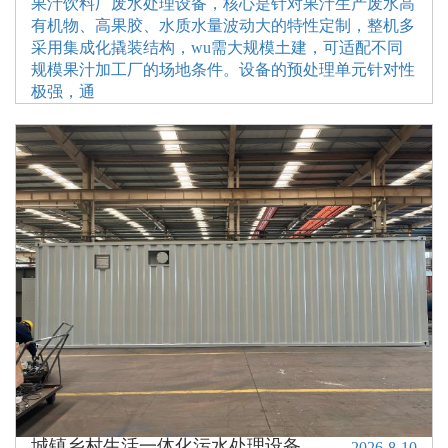
果汁饮料厂废水处理设备，核心是针对果汁生产废水高
有机物、高果胶、水质水量波动大的特性定制，整机多
采用集成化撬装结构，wu需大规模土建，可适配不同
规模果汁加工厂的场地条件。设备的预处理单元针对性
极强，通
一体化生活污水处理设备
污水处理一体机
污水一体化处理设备
小型一体化废水处理设备
城镇乡村生活一体化污水处理设备
2026-8-10