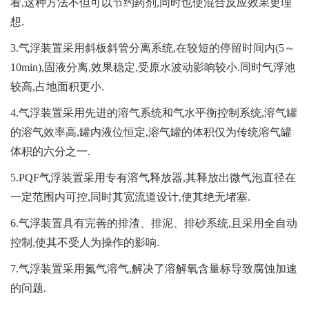
看,这种方法不但可以节约药剂,同时也使混合反应效果更理
想.
3.气浮装置采用斜板斜管分离系统,在较短的停留时间内(5～
10min),固液分离,效果稳定,受原水波动影响较小.同时气浮池
较高,占地面积更小.
4.气浮装置采用先进的溶气系统和气水平衡控制系统,溶气罐
的溶气效率高,罐内液位恒定,溶气罐的体积仅为传统溶气罐
体积的六分之一.
5.PQF气浮装置采用专有溶气释放器,其释放出微气泡直径在
一定范围内可控,同时其宽流道设计,使其绝无堵塞.
6.气浮装置具有完善的排渣、排泥、排砂系统,且采用全自动
控制,使其不受人为操作的影响.
7.气浮装置采用氮气溶气,解决了溶解氧含量标导致腐蚀加速
的问题.