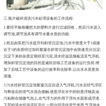
三.瓶片破碎清洗污水处理设备的工作流程:
1.要经平板格栅把大的塑料片进行过滤回收，然后污水进入
调节池,调节池具有调节水量水质的功能.
2.然后由泵把污水提升到斜管沉淀池,污水中密度大于1或接
近于1的杂质经过加药絮凝在斜管沉淀池中会快速充分沉淀;
沉淀下来的杂质定期排至污泥,清水经溢流堰板流至气浮机.
增加斜管沉淀池的目的是减轻后续工艺设备的运行负荷,增
加了后续工艺中设备的运行效率和去除率,让出水水质更加
清澈.
3.污水经斜管沉淀池絮凝沉淀后进入气浮机,污水后经气浮区
与释放后的溶气水混合接触,使悬浮在水中的轻悬浮物及油
污粘附在细微气泡上,在气浮力的作用下浮向水面形成浮渣,
下层的清水经溢流区流出,一部分回流作溶气使用.气浮池水