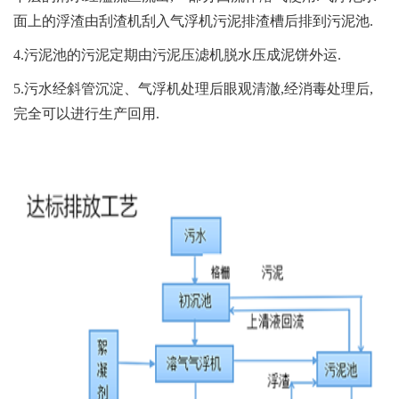
面上的浮渣由刮渣机刮入气浮机污泥排渣槽后排到污泥池.
4.污泥池的污泥定期由污泥压滤机脱水压成泥饼外运.
5.污水经斜管沉淀、气浮机处理后眼观清澈,经消毒处理后,
完全可以进行生产回用.