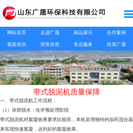
网站首页
走进广晟
精品展示
合作案例
最新资讯
荣誉资质
售后服务
联系广晟
带式脱泥机质量保障
一、带式脱泥机工作流程：
（1）浓密脱水：化学预处理阶段
带式脱泥机对絮凝效果要求比较高，本机采用独特的加药混合器
来实现快速絮凝，达到好的絮凝效果。