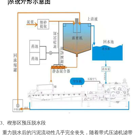
3、楔形区预压脱水段
重力脱水后的污泥流动性几乎完全丧失，随着带式压滤机滤带