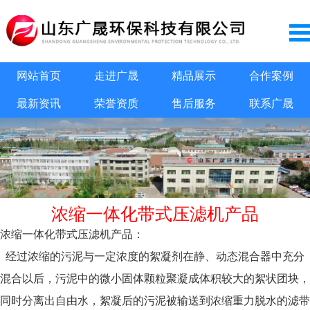
网站首页
走进广晟
精品展示
合作案例
最新资讯
荣誉资质
售后服务
联系广晟
浓缩一体化带式压滤机产品
浓缩一体化带式压滤机产品：
经过浓缩的污泥与一定浓度的絮凝剂在静、动态混合器中充分
混合以后，污泥中的微小固体颗粒聚凝成体积较大的絮状团块，
同时分离出自由水，絮凝后的污泥被输送到浓缩重力脱水的滤带